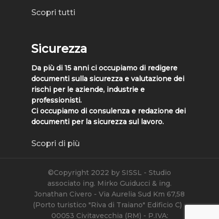
Scopri tutti
Sicurezza
Da più di 15 anni ci occupiamo di redigere
documenti sulla sicurezza e valutazione dei
rischi per le aziende, industrie e
professionisti.
Ci occupiamo di consulenza e redazione dei
documenti per la sicurezza sul lavoro.
Scopri di più
©Copyright 2022 by SISSL - Studio
associato ing. Mirko Guiducci & ing.
Jonathan Civero - Via Aurelia Sud Km 67,58
(Porto turistico "Riva di Traiano" Edificio C) -
00053 Civitavecchia (RM) - P.IVA: