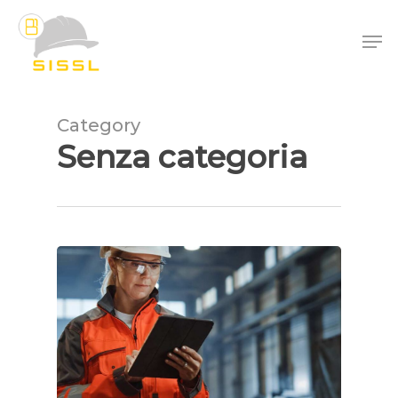
Skip
Me
to
main
content
Category
Senza categoria